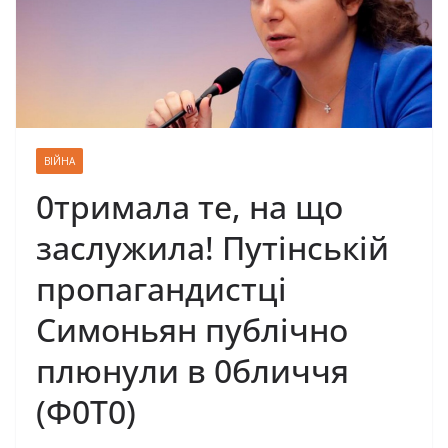
ВІЙНА
0тримала те, на що
заслужила! Путінській
пропагандистці
Симоньян публічно
плюнули в 0бличчя
(Ф0Т0)