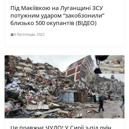
Під Макіївкою на Луганщині ЗСУ
потужним ударом “закобзонили”
близько 500 окупантів (ВІДЕО)
6 Листопада, 2022
Це правжнє ЧУДО! У Сирії з-під руїн