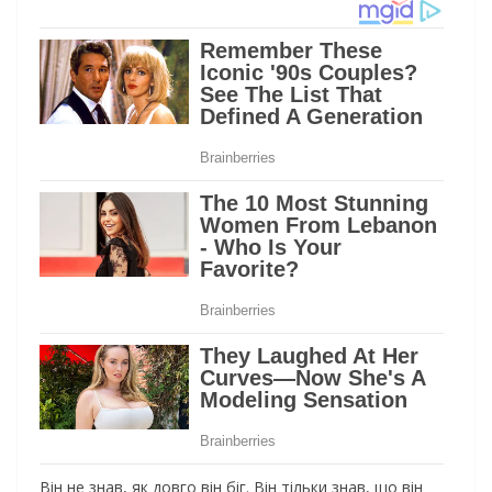
Він не знав, як довго він біг. Він тільки знав, що він