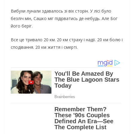
Вибухи лунали здавалось зі віх сторін. У лісі було
безліч мін, Сашко міг підірватись де-небудь. Але Бог
його беріг.
Все це тривало 20 км. 20 км страху і надії. 20 км болю і
сподівання. 20 км життя і смерті.