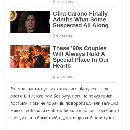
Він мав щастя, що зміг сховатися під купою гілок і
листя. Він лежав там без руху, поки не почув крики і
постріли. Поки не побачив, як вороги шукали залишки
живих і добивали їх або забирали в полон. Тоді Сашко
зрозумів, що йому треба думати про свій порятунок.