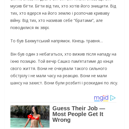
мусив бігти. Бігти від тих, хто хотів його знищити. Від
тих, хто вдерся на його землю і розпочав криваву
війну. Від тих, хто називав себе “братами”, але
поводилися як звірі.
То був Бахмутський напрямок. Кінець травня…
Він був один з небагатьох, хто вижив після нападу на
їхню позицію. Той вечір Сашко пам’ятатиме до кінця
свого життя. Вони не очікували такого сильного
обстрілу і не мали часу на реакцію. Вони не мали
шансу на захист. Вони були розбиті і розкидані по лісу.