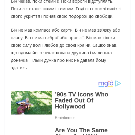
Він чекав, поки стемніє. Поки вороги відступлять.
Поки ліс стане тихим і темним. Тоді він поволі виліз зі
свого укриття і почав свою подорож до свободи.
Він не мав компаса або карти. Він не мав зв’язку або
плану. Він не мав зброї або провізії. Він мав тільки
свою силу волі і любов до своєї країни. Сашко знав,
що вдома його чекає кохана дружина і маленька
донечка. Тільки думка про них не давала йому
здатись.