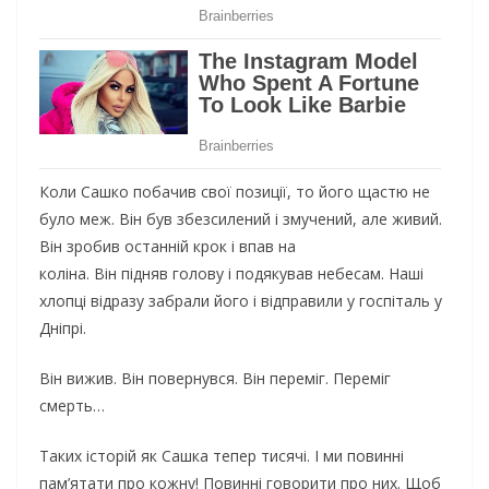
Коли Сашко побачив свої позиції, то його щастю не
було меж. Він був збезсилений і змучений, але живий.
Він зробив останній крок і впав на
коліна. Він підняв голову і подякував небесам. Наші
хлопці відразу забрали його і відправили у госпіталь у
Дніпрі.
Він вижив. Він повернувся. Він переміг. Переміг
смерть…
Таких історій як Сашка тепер тисячі. І ми повинні
пам’ятати про кожну! Повинні говорити про них. Щоб