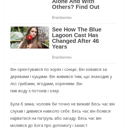
Він орієнтувався по зорях і сонцю. Він ховався за
деревами і кущами. Він живився тим, що знаходив у
лісі: грибами, ягодами, коренями. Він
пив воду з потоків і озер.
Була б зима, чоловік би точно не вижив! Весь час він
слухав і дивився навколо себе. Весь час він боявся
нарватися на патруль або засаду. Весь час він
молився до Бога про допомогу і захист.