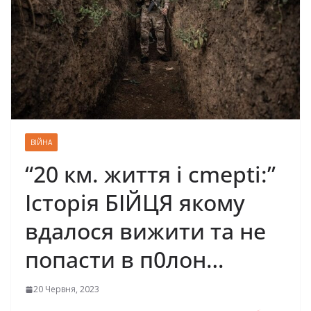
ВІЙНА
“20 км. життя і сmерtі:”
Історія БІЙЦЯ якому
вдалося вижити та не
попасти в п0лон…
20 Червня, 2023