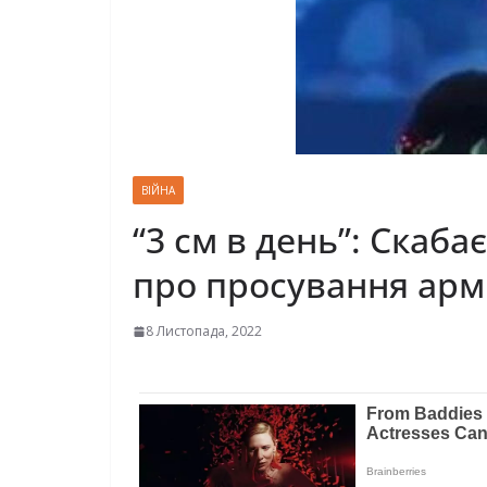
ВІЙНА
“3 см в день”: Скаба
про просування армі
8 Листопада, 2022