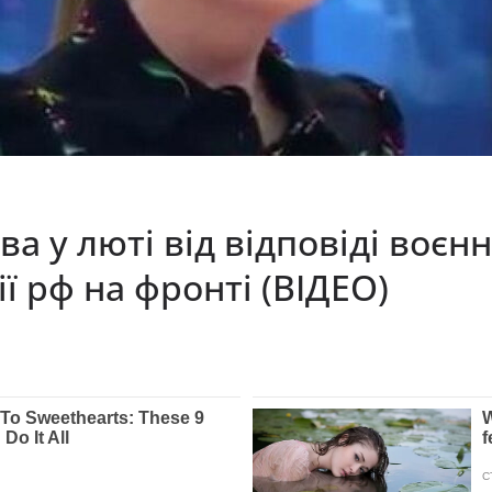
єва у люті від відповіді воє
ї рф на фронті (ВІДЕО)