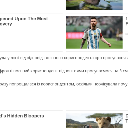
ла у люті від відповіді воєнного кориспондента про просування а
 фронті воєнний кориспондент відповів: «ми просуваємося на 3 см
разу попрощалася із кориспондентом, оскільки неочікувала почути