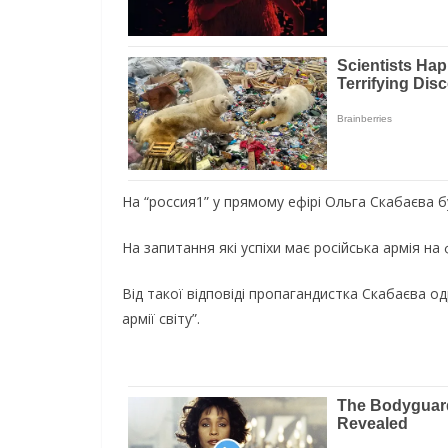
На “россия1” у прямому ефірі Ольга Скабаєва бу
На запитання які успіхи має російська армія на
Від такої відповіді пропагандистка Скабаєва од
армії світу”.