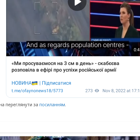
жна переглянути за
посиланням
.