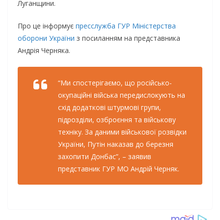
Луганщини.
Про це інформує
пресслужба ГУР Міністерства
оборони України
з посиланням на представника
Андрія Черняка.
“Ми спостерігаємо, що російсько-
окупаційні війська передислокують на
схід додаткові штурмові групи,
підрозділи, озброєння та військову
техніку. За даними військової розвідки
України, Путін наказав до березня
захопити Донбас”, – заявив
представник ГУР МО Андрій Черняк.