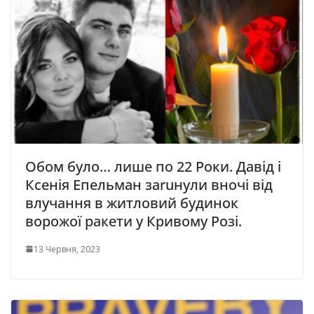
Обом було… лише по 22 Роки. Давід і
Ксенія Епельман заruнули вночі від
влучання в житловий будинок
ворожої ракети у Кривому Розі.
13 Червня, 2023