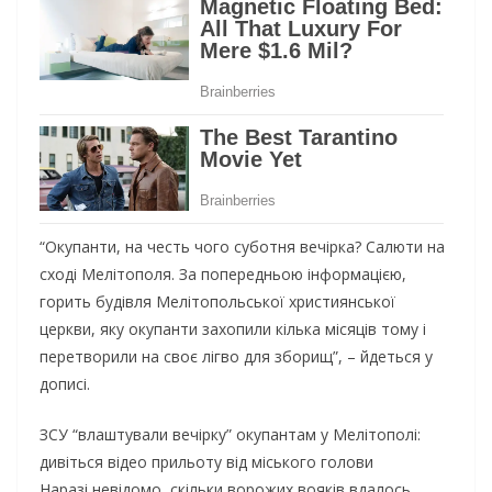
“Окупанти, на честь чого суботня вечірка? Салюти на
сході Мелітополя. За попередньою інформацією,
горить будівля Мелітопольської християнської
церкви, яку окупанти захопили кілька місяців тому і
перетворили на своє лігво для зборищ”, – йдеться у
дописі.
ЗСУ “влаштували вечірку” окупантам у Мелітополі:
дивіться відео прильоту від міського голови
Наразі невідомо, скільки ворожих вояків вдалось