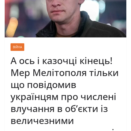
ВІЙНА
А ось і казочці кінець!
Мер Мелітополя тільки
що повідомив
українцям про числені
влучання в об’єкти із
величезними