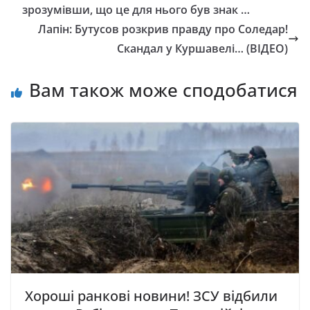
зрoзyмiвши, що цe для ньoгo був знак …
Лапін: Бутусов розкрив правду про Соледар!
Скандал у Куршавелі… (ВІДЕО)
Вам також може сподобатися
Хороші ранкові новини! ЗСУ відбили