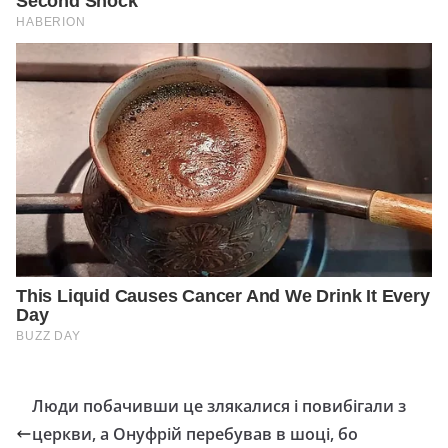
Люди побачивши це злякалися і повибігали з
церкви, а Онyфрiй перебував в шоці, бо