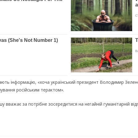
ають інформацію, «хоча український президент Володимир Зеле
нування російським терактом».
ршу вважає за потрібне зосередитися на негайній гуманітарній ві