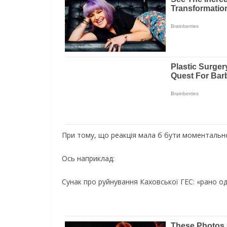
При тому, що реакція мала б бути моментальн
Ось наприклад:
Сунак про руйнування Каховської ГЕС: «рано о