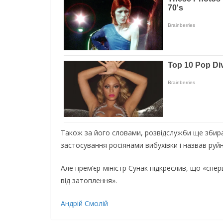
Також за його словами, розвідслужби ще збир
застосування росіянами вибухівки і назвав руй
Але прем’єр-міністр Сунак підкреслив, що «спе
від затоплення».
Андрій Смолій