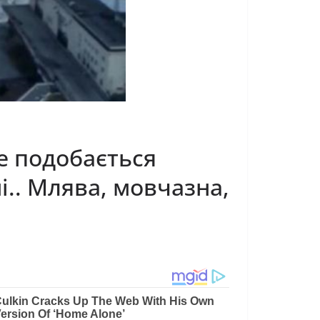
не подобається
і.. Млява, мовчазна,