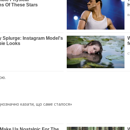
ою.
днозначно казати, що саме сталося»