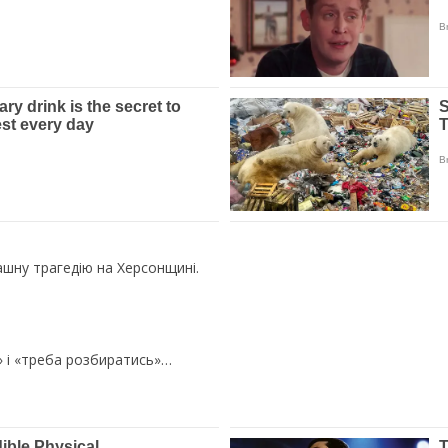
ашну трагедію на Херсонщині.
» і «треба розбиратись»…