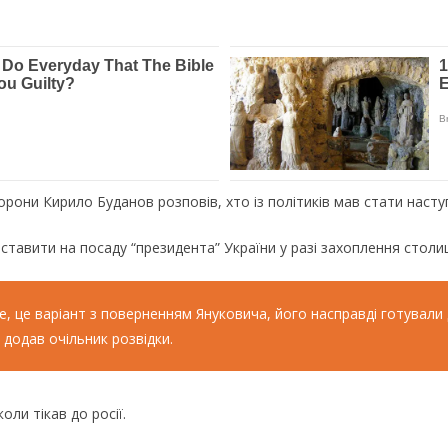
орони Кирило Буданов розповів, хто із політиків мав стати наст
ставити на посаду “президента” України у разі захоплення столиц
е, це варіант з поверненням Януковича, його насправді готували
додав очільник розвідки.
ли тікав до росії.