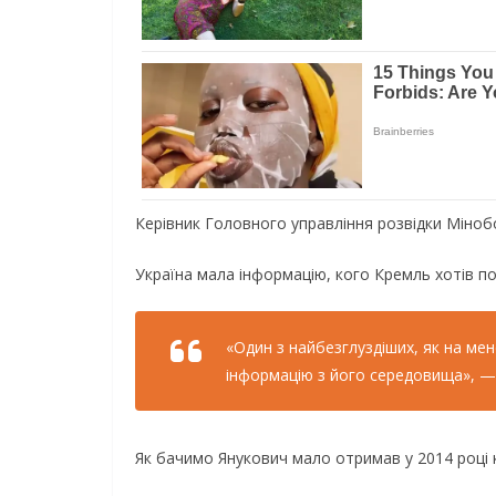
Керівник Головного управління розвідки Міноб
Україна мала інформацію, кого Кремль хотів по
«Один з найбезглуздіших, як на мен
інформацію з його середовища», — 
Як бачимо Янукович мало отримав у 2014 році ко