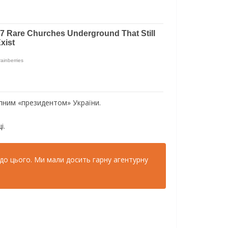
упним «президентом» України.
і.
 до цього. Ми мали досить гарну агентурну