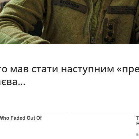
то мав стати наступним «пр
иєва…