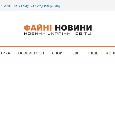
і.. Вночі у Києві водій на шаленій
локпосту збив двох військових. Деталі
ий Біль. На Бахмутському напрямку,
ну землю заruнув Дмитро Овчаренко.
ше 20 Років.
оре. Під час запеклих боїв за Бахмут,
витий Український спортсмен – Олександр
 3CУ під Бaxмyтом взяли y полон
ІТИКА
ОСОБИСТОСТІ
СПОРТ
СВІТ
ІНШЕ
КОН
мого всім батальйону. Те, що він
опиті, волосся стає дибки…
а інформація щодо збиття
овців на блокпості в Kиєві… (ВІДЕО)