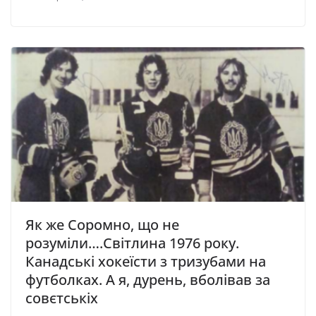
Як же Соромно, що не
розуміли….Світлина 1976 року.
Канадські хокеїсти з тризубами на
футболках. А я, дурень, вболівав за
совєтськіх