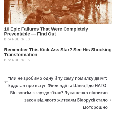
“Ми не зробимо одну й ту саму помилку двічі”:
Ердоган про вступ Фінляндії та Швеції до НАТО
Він зовсім з глузду з’їхав? Лукашенко підписав
закон від якого жителям Білорусії стало
моторошно