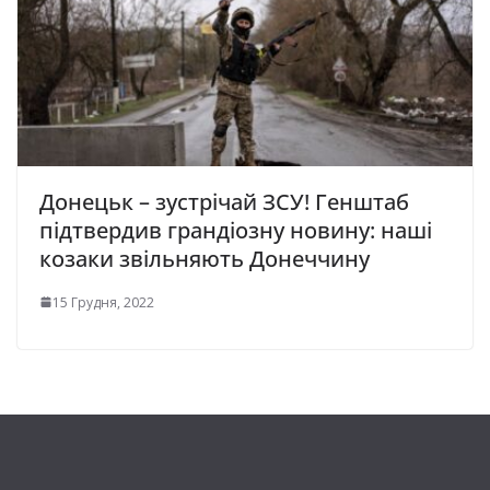
Донецьк – зустрічай ЗСУ! Генштаб
підтвердив грандіозну новину: наші
козаки звільняють Донеччину
15 Грудня, 2022