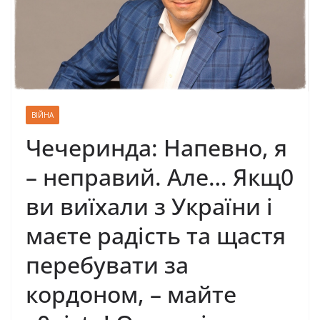
ВІЙНА
Чечеринда: Напевно, я
– неправий. Але… Якщ0
ви виїхали з України і
маєте радість та щастя
перебувати за
кордоном, – майте