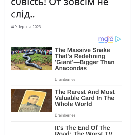
с0вісtь! От зовсім не
слід..
9 Червня, 2023