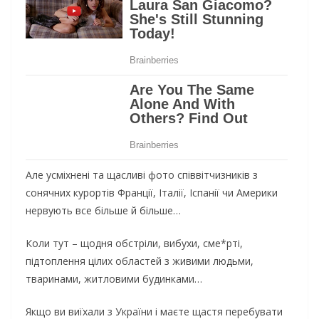
Але усміхнені та щасливі фото співвітчизників з
сонячних курортів Франції, Італії, Іспанії чи Америки
нервують все більше й більше…
Коли тут – щодня обстріли, вибухи, сме*рті,
підтоплення цілих областей з живими людьми,
тваринами, житловими будинками…
Якщо ви виїхали з України і маєте щастя перебувати