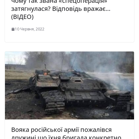
чому так звана «спецоперація»
затягнулася? Відповідь вражає…
(ВІДЕО)
10 Червня, 2022
Вояка російської армії пожалівся
дружині що їхня бригада конкретно