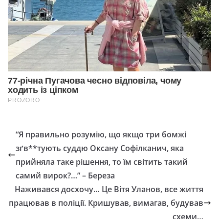
“Я правильно розумію, що якщо три бомжі
зґв**тyють суддю Оксану Софілканич, яка
прийняла таке рішення, то їм світить такий
самий вирок?…” – Береза
Наживався досхочу… Це Вітя Уланов, все життя
працював в поліції. Кришував, вимагав, будував
схеми…