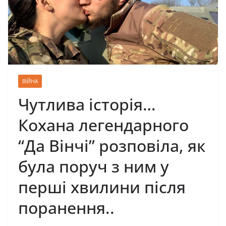
ВІЙНА
Чутлива історія…
Кохана легендарного
“Да Вінчі” розповіла, як
була поруч з ним у
перші хвилини після
поранення..