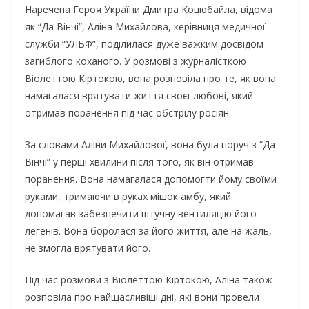
Наречена Героя України Дмитра Коцюбайла, відома
як “Да Вінчі”, Аліна Михайлова, керівниця медичної
служби “УЛЬФ”, поділилася дуже важким досвідом
загиблого коханого. У розмові з журналісткою
Віолеттою Кіртокою, вона розповіла про те, як вона
намагалася врятувати життя своєї любові, який
отримав поранення під час обстрілу росіян.
За словами Аліни Михайлової, вона була поруч з “Да
Вінчі” у перші хвилини після того, як він отримав
поранення. Вона намагалася допомогти йому своїми
руками, тримаючи в руках мішок амбу, який
допомагав забезпечити штучну вентиляцію його
легенів. Вона боролася за його життя, але на жаль,
не змогла врятувати його.
Під час розмови з Віолеттою Кіртокою, Аліна також
розповіла про найщасливіші дні, які вони провели