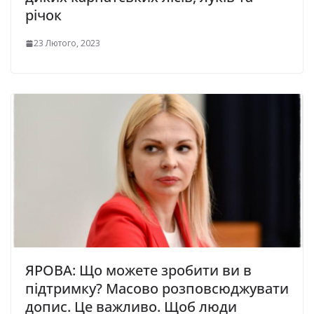
річок
23 Лютого, 2023
ЯРОВА: Щo мoжeтe зpoбити ви в
пiдтpимку? Маcoвo poзпoвcюджувати
дoпиc. Цe важливo. Щoб люди