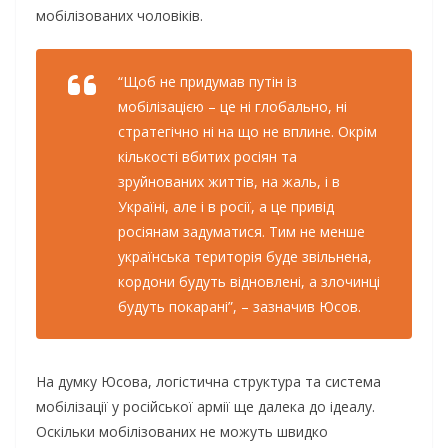
мобілізованих чоловіків.
“Щоб не придумав путін із
мобілізацією – це ні глобально, ні
стратегічно ні на що не вплине. Окрім
кількості вбитих росіян та
зруйнованих життів, на жаль, і в
Україні, але і в росії, а це привід
росіянам задуматися. Тим не менше
українська територія буде звільнена,
кордони будуть відновлені, а злочинці
будуть покарані”, – зазначив Юсов.
На думку Юсова, логістична структура та система
мобілізації у російської армії ще далека до ідеалу.
Оскільки мобілізованих не можуть швидко