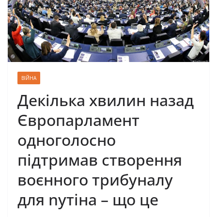
ВІЙНА
Декілька хвилин назад
Європарламент
одноголосно
підтримав створення
воєнного трибунaлу
для nутiнa – що це