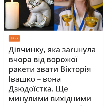
ВІЙНА
Дівчинку, яка заruнула
вчора від ворожої
ракети звати Вікторія
Івашко – вона
Дзюдоїстка. Ще
минулими вихідними