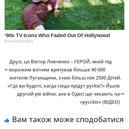
Друзі, це Віктор Левченко – ГЕРОЙ, який під
ворожим вогнем врятував більше 40 000
жителів Луганщини, з них більш ніж 2500 Дітей.
«Гдє ви будєтє, кагда сюда прідут руckіє?» Йшов
другий рік війни, але в Одесі ще чекають на
«руcckіх» (ВІДЕО)
Вам також може сподобатися