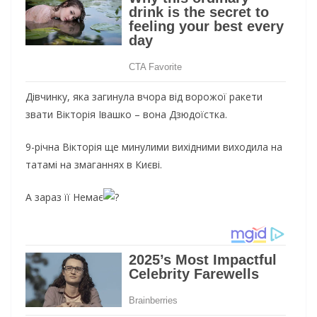
Дівчинку, яка загинула вчора від ворожої ракети
звати Вікторія Івашко – вона Дзюдоїстка.
9-річна Вікторія ще минулими вихідними виходила на
татамі на змаганнях в Києві.
А зараз її Немає