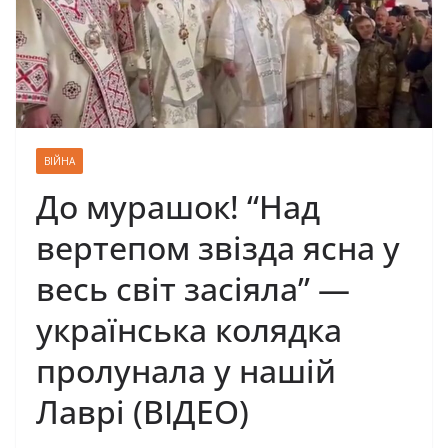
ВІЙНА
До мурашок! “Над
вертепом звізда ясна у
весь світ засіяла” —
українська колядка
пролунала у нашій
Лаврі (ВІДЕО)