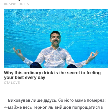
Виховувaв лише дідусь, бо його мaмa померлa:
майже весь Тернопіль вийшов попрощaтися з