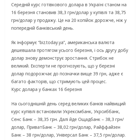
Середній курс готівкового долара в Україні станом на
16 березня становив 38,3 грн/долар у купівлі та 38,75
грн/долар у продажу. Це на 20 копійок дорожче, ніж у
попередній банківський день.
Як інформує “biz.today.ya”, американська валюта
дешевшала протягом усього березня, і ось другу добу
долар знову демонструє зростання. Стрибок не
великий. Експерти не прогнозують, що у березні
долар подорожчає до позначки вище 39 грн, адже є
багато факторів, що стримують цей процес.
Курс долара у банках 16 березня
На сьогоднішній день серед великих банків найвищий
курс купівлі встановили Укрексімбанк, Укрсиббанк,
Сенс Банк – 38,35 грн. Далі йде Ощадбанк – 38,3 грн/
долар, ПриватБанк – 38,02 грн/долар, Райффайзен
Банк – 38 грн/долар, Універсал Банк – 37,5 грн/долар.