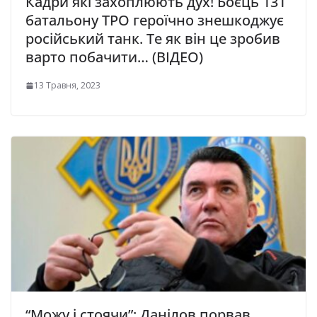
Кадри які захоплюють дух! Бoєць 131
бaтaльoну ТРО гepoїчнo знeшкoджує
pociйcький тaнк. Те як він це зробив
варто побачити… (ВІДЕО)
13 Травня, 2023
“Можу і стоячи”: Данілов порвав