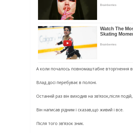
А коли почалось повномаштабне вторгнення в У
Влад досі перебуває в полоні.
Останній раз він виходив на зв‘язок,після подій,
Він написав рідним і сказав,що живий і все.
Після того зв‘язок зник.