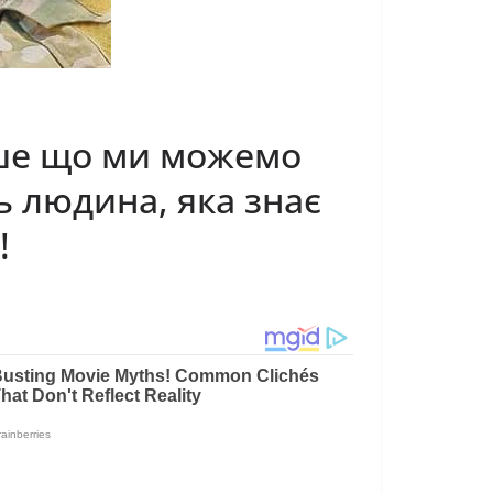
нше що ми можемо
ь людина, яка знає
!