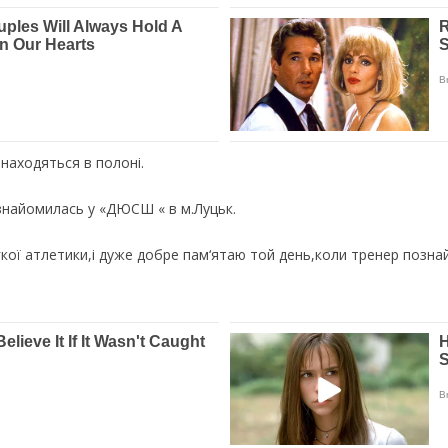
знаходяться в полоні.
ознайомилась у «ДЮСШ « в м.Луцьк.
егкої атлетики,і дуже добре пам‘ятаю той день,коли тренер позн