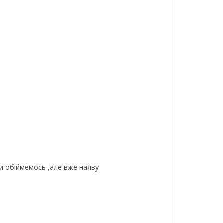
ми обіймемось ,але вже наяву