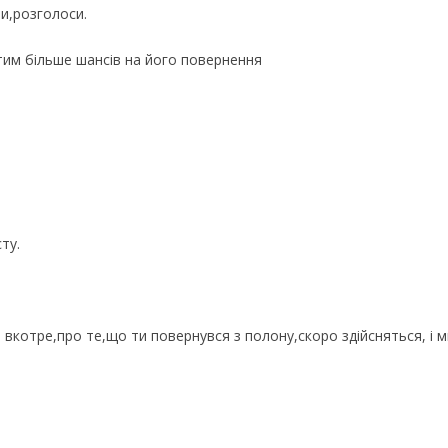
и,розголоси.
тим більше шансів на його повернення
ту.
же вкотре,про те,що ти повернувся з полону,скоро здійсняться, і 