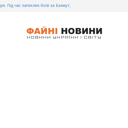
ре. Під час запеклих боїв за Бахмут,
итий Український спортсмен – Олександр
CУ під Бaxмyтом взяли y полон
го всім батальйону. Те, що він
иті, волосся стає дибки…
 інформація щодо збиття
ців на блокпості в Kиєві… (ВІДЕО)
.. Вночі у Києві водій на шаленій
кпосту збив двох військових. Деталі
 Біль. На Бахмутському напрямку,
 землю заruнув Дмитро Овчаренко.
е 20 Років.