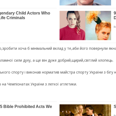
,зробити хоча б мінімальний вклад у те,аби його повернули якна
зламної сили духу, а ще він дуже добрий,щирий,світлий хлопець.
ького спорту і виконав норматив майстра спорту України з бігу н
на Чемпіонатах України з легкої атлетики.