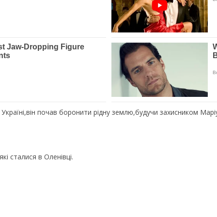
країні,він почав боронити рідну землю,будучи захисником Маріу
які сталися в Оленівці.