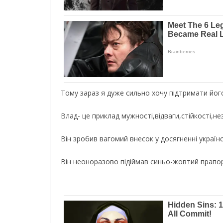
Тому зараз я дуже сильно хочу підтримати його
Влад- це приклад мужності,відваги,стійкості,не
Він зробив вагомий внесок у досягненні українс
Він неоноразово підіймав синьо-жовтий прапор 