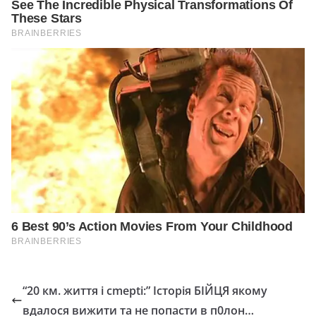
“20 км. життя і сmерtі:” Історія БІЙЦЯ якому
вдалося вижити та не попасти в п0лон…