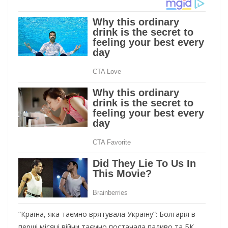
“Країна, яка таємно врятувала Україну”: Болгарія в
перші місяці війни таємно постачала паливо та БК