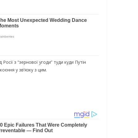
 Росії з “зернової угоди” туди куди Путін
оєння у зв’язку з цим.