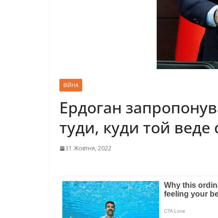
ВІЙНА
Ердоган запропонува
туди, куди той веде
31 Жовтня, 2022