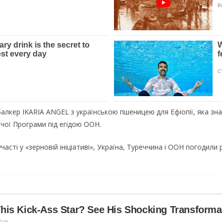
алкер IKARIA ANGEL з українською пшеницею для Ефіопії, яка зна
чої Програми під егідою ООН.
асті у «зерновій ініціативі», Україна, Туреччина і ООН погодили