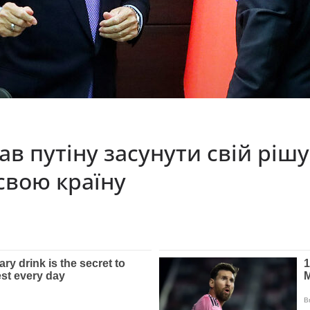
в путіну засунути свій рішу
 свою країну