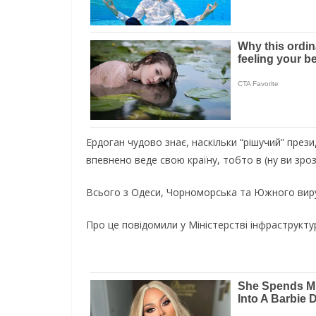
Ердоган чудово знає, наскільки “рішучий” прези
впевнено веде свою країну, тобто в (ну ви зро
Всього з Одеси, Чорноморська та Южного вируш
Про це повідомили у Міністерстві інфраструкту