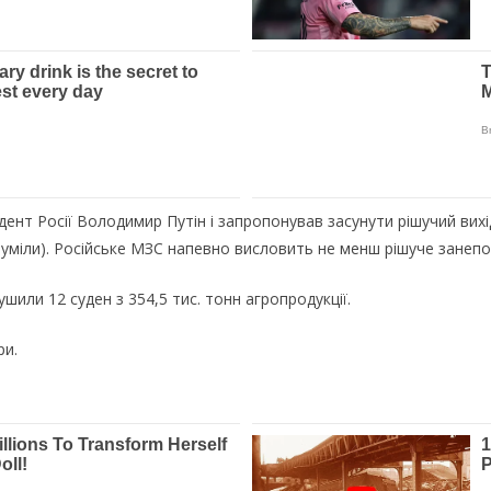
дент Росії Володимир Путін і запропонував засунути рішучий вихід
зуміли). Російське МЗС напевно висловить не менш рішуче занепок
или 12 суден з 354,5 тис. тонн агропродукції.
ри.