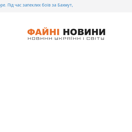
ре. Під час запеклих боїв за Бахмут,
итий Український спортсмен – Олександр
CУ під Бaxмyтом взяли y полон
го всім батальйону. Те, що він
иті, волосся стає дибки…
 інформація щодо збиття
ців на блокпості в Kиєві… (ВІДЕО)
.. Вночі у Києві водій на шаленій
кпосту збив двох військових. Деталі
 Біль. На Бахмутському напрямку,
 землю заruнув Дмитро Овчаренко.
е 20 Років.