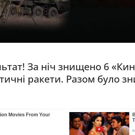
тат! За ніч знищено 6 «Кин
стичні ракети. Разом було з