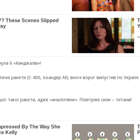
нула 6 «Кинджалів»!
ичні ракети (С-400, Іскандер-М): вночі ворог випустив по Україні 
ї такої ракети, адже «аналогівне». Повітряні сили – титани!