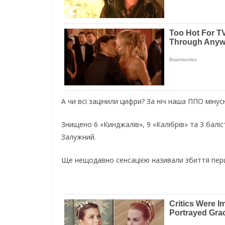
А чи всі зацінили цифри? За ніч наша ППО мінус
Знищено 6 «Кинджалів», 9 «Калібрів» та 3 баліст
Залужний.
Ще нещодавно сенсацією називали збиття першо