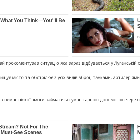
ай прокоментував ситуацію яка зараз відбувається у Луганській о
ищує місто та обстрілює з усіх видів зброї, танками, артилерія
а немає ніякої змоги займатися гуманітарною допомогою через 