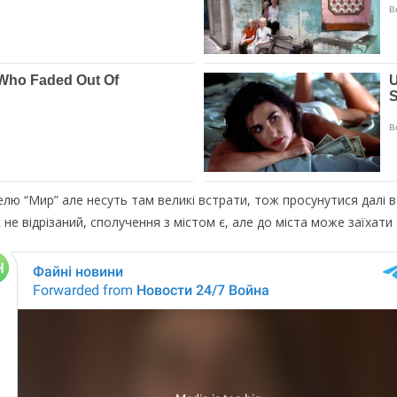
лю “Мир” але несуть там великі встрати, тож просунутися далі 
 не відрізаний, сполучення з містом є, але до міста може заїхати