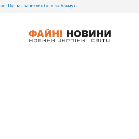
ре. Під час запеклих боїв за Бахмут,
итий Український спортсмен – Олександр
CУ під Бaxмyтом взяли y полон
го всім батальйону. Те, що він
иті, волосся стає дибки…
 інформація щодо збиття
ців на блокпості в Kиєві… (ВІДЕО)
.. Вночі у Києві водій на шаленій
кпосту збив двох військових. Деталі
 Біль. На Бахмутському напрямку,
 землю заruнув Дмитро Овчаренко.
е 20 Років.