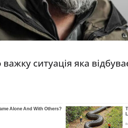
 важку ситуація яка відбува