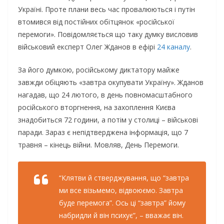
Україні. Проте плани весь час провалюються і путін
втомився від постійних обітцянок «російської
перемоги». Повідомляється що таку думку висловив
військовий експерт Олег Жданов в ефірі
24 каналу
.
За його думкою, російському диктатору майже
завжди обіцяють «завтра окупувати Україну». Жданов
нагадав, що 24 лютого, в день повномасштабного
російського вторгнення, на захоплення Києва
знадобиться 72 години, а потім у столиці – військові
паради. Зараз є непідтверджена інформація, що 7
травня – кінець війни. Мовляв, День Перемоги.
“Клятви й стверджування, що “завтра
ми все візьмемо, відвоюємо. Завтра
буде перемога”. Ось ці “завтра” йому
набридли й він психує”, – вважає він.