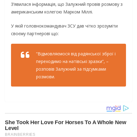
З’явилася інформація, що Залужний провів розмову з
американським колегою Марком Міллі.
У якій головнокомандувач ЗСУ дав чітко зрозуміти
своєму партнерові що:
“Відмовляємося від радянської зброї і
переходимо на натівські зразки”, –
розповів Залужний за підсумками
розмови.