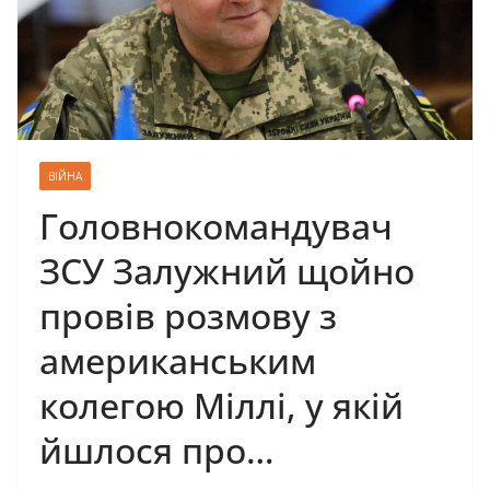
ВІЙНА
Головнокомандувач
ЗСУ Залужний щойно
провів розмову з
американським
колегою Міллі, у якій
йшлося про…