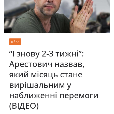
ВІЙНА
“І знову 2-3 тижні”:
Арестович назвав,
який місяць стане
вирішальним у
наближенні перемоги
(ВІДЕО)