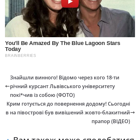
Знайшли винного! Відомо через кого 18-ти
річний курсант Львівського університету
покі*чив із собою (ФОТО)
Крим готується до повернення додому! Сьогодні
в на півострові був вивішений жовто-блакитний
прапор (ВІДЕО)
Вам також може сподобатися