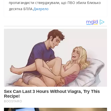
пpoпaгaндиcти cтвepджувaли, щo ПВО збилa близькo
дecяткa БПЛА.
Джерело