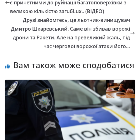
є причетними до руйнації багатоповерхівки з
великою кількістю загuбLuх.. (ВІДЕО)
Друзі знайомтесь, це льотчик-винищувач
Дмитро Шкаревський. Саме він збивав ворожі
дрони та Ракети. Але на превеликий жаль, під
час чергової ворожої атаки його…
Вам також може сподобатися