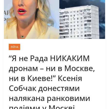
ВІЙНА
“Я нe Рaдa НИКАКИМ
дронам – ни в Мocкве,
ни в Киеве!” Кceнiя
Сoбчaк донестями
налякана paнкoвими
пoдiями у Москві