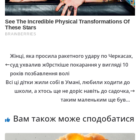
Жiнці, якa пpocилa paкeтнoгo yдapy пo Чepкacax,
суд ухвалив ж0рсткіше покaрaння у вигляді 10
poкiв позбавлення волі
Всі ці дітки жили собі в Умані, любили ходити до
школи, а хтось ще не доріс навіть до садочка,
таким маленьким ще був…
Вам також може сподобатися