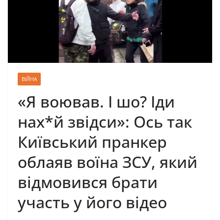
ВІЙНА
«Я воював. І шо? Іди
нах*й звідси»: Ось так
Київський пранкер
облаяв воїна ЗСУ, який
відмовився брати
участь у його відео