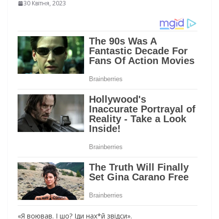
30 Квітня, 2023
«Я воював. І шо? Іди нах*й звідси».