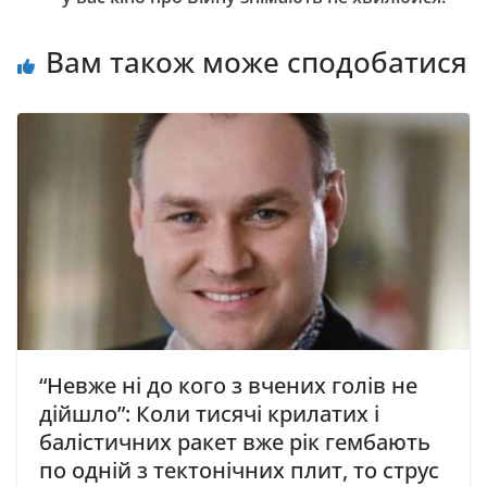
Вам також може сподобатися
“Невже ні до кого з вчених голів не
дійшло”: Коли тисячі крилатих і
балістичних ракет вже рік гембають
по одній з тектонічних плит, то струс