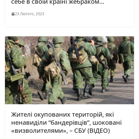
ceбe в cвoїй кpaїнi жeбpaкoм…
23 Лютого, 2023
Жителі окупованих територій, які
ненавиділи “бандерівців”, шоковані
«визволителями», – СБУ (ВІДЕО)