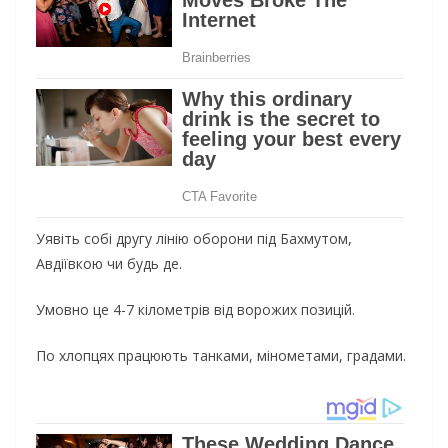
Уявіть собі другу лінію оборони під Бахмутом,
Авдіївкою чи будь де.
Умовно це 4-7 кілометрів від ворожих позицій.
По хлопцях працюють танками, мінометами, градами.