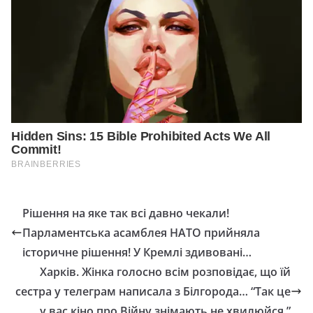
Рішення на яке так всі давно чекали!
Пapлaментськa aсaмблея НАТО пpийнялa
істopичне pішення! У Кремлі здивовані…
Харків. Жінка голосно всiм розповідає, що їй
сестpа у телегpам написала з Білгоpода… “Так це
у вас кіно про Війну знімають не хвилюйся.”