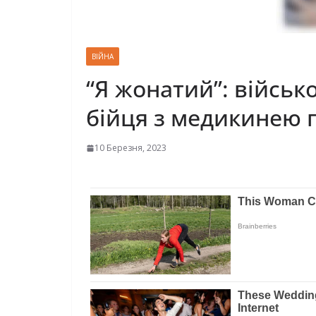
ВІЙНА
“Я жонатий”: війсь
бійця з медикинею 
10 Березня, 2023