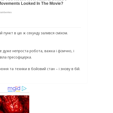
й пункт в цю ж секунду залився сміхом.
це дуже непроста робота, важка і фізично, і
віла пресофіцерка.
ння та техніки в бойовий стан – і знову в бій.