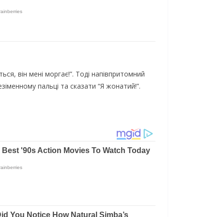
ся, він мені моргає!”. Тоді напівпритомний
зіменному пальці та сказати “Я жонатий!”.