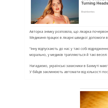
Авторка знімку розповіла, що лікарка почервон
Медикиня працює в лікарні швидкої допомоги в 
“Інну відпускають до нас у такі собі відрядженн
морально, у медиків трапляються й такі веселі
Нагадаємо, українські захисники в Бахмуті мают
У бійців заклинюють автомати від кількості пос