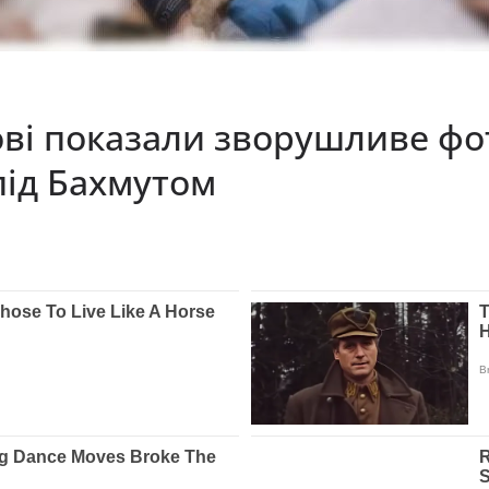
кові показали зворушливе ф
під Бахмутом