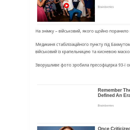
На знімку – військовий, якого щойно поранило п
Медикиня стабілізаційного пункту під Бахмутом
військовий із крапельницею та кисневою маскою
Зворушливе фото зробила пресофіцерка 93-ї ок