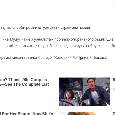
ід час спроби росіян штурмувати українські позиції.
 Інна Муцук каже журналістам про важкопораненого бійця: “Дивіть
 на обличчі знаходить у собі сили підняти руку з обручкою на бе
ремої механізованої бригади “Холодний Яр” Ірина Рибакова.