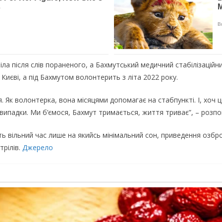
іла після слів пораненого, а Бахмутський медичний стабілізаційни
Києві, а під Бахмутом волонтерить з літа 2022 року.
я. Як волонтерка, вона місяцями допомагає на стабпункті. І, хоч 
 випадки. Ми б’ємося, Бахмут тримається, життя триває”, – розпо
ь вільний час лише на якийсь мінімальний сон, приведення озброє
трілів.
Джерело