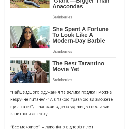
“Найшвидшого одужання та велика подяка і можна
незручне питання?? А з такою травмою ви зможете
ще літати?”, – написав один із українців і поставив
запитання летчеку.
“Все можливо”, – лаконічно відповів пілот.