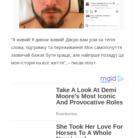
“Я живий! Я дивом живий! Дякую вам усім за теплі
слова, підтримку та переживання! Моє самопочуття
зазвичай бажає бути краще, але найгірше позаду) Це
моя історія на все життя”, – писав пілот.