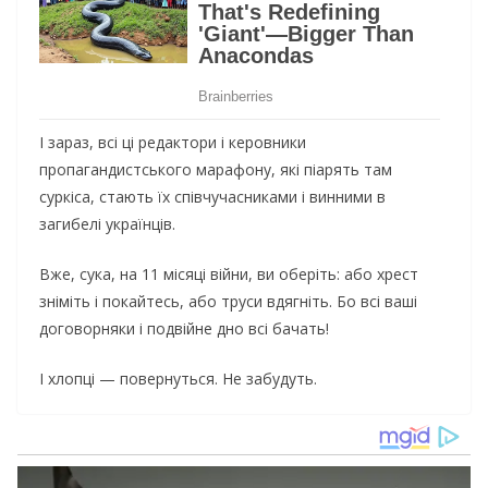
І зараз, всі ці редактори і керовники
пропагандистського марафону, які піарять там
суркіса, стають їх співчучасниками і винними в
загибелі українців.
Вже, сука, на 11 місяці війни, ви оберіть: або хрест
зніміть і покайтесь, або труси вдягніть. Бо всі ваші
договорняки і подвійне дно всі бачать!
І хлопці — повернуться. Не забудуть.