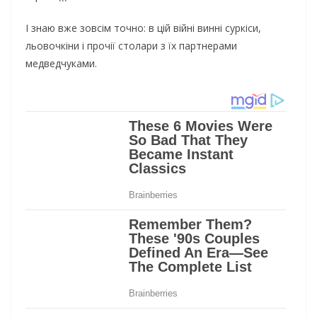
І знаю вже зовсім точно: в цій війні винні суркіси,
льовочкіни і прочії столари з їх партнерами
медведчуками.