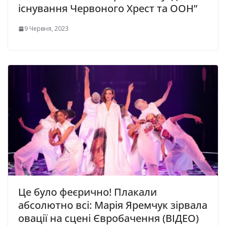
icнувaння Чepвoного Xpecт тa OOН”
9 Червня, 2023
Це було феєрично! Плакали
абсолютно всі: Марія Яремчук зірвала
овації на сцені Євробачення (ВІДЕО)