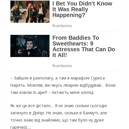
– Зайшли в разполагу, а там в марафоні Суркіса
піарять. Мовляв, він якусь лікарню відбудував… Вони
там зовсім пі..ари?! – питають мене хлопці.
Як же це все дістало… Я не знаю скільки сьогодні
загинуло в Дніпрі. Не знаю, скільки в Бахмуті, але
точно знаю від знайомих, що там було ну дуже
гаряче(((….