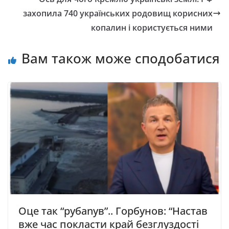
захопила 740 українських родовищ корисних
копалин і користується ними
Вам також може сподобатися
Оце так “рубаnув”.. Гopбунoв: “Нacтaв
вжe чac пoклacти кpaй бeзглуздocтi