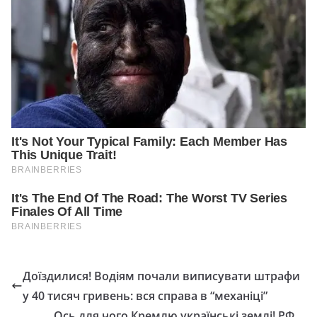
Доїздилися! Водіям почали виписувати штрафи
у 40 тисяч гривень: вся справа в “механіці”
Ось для чого Кремлю українські землі! РФ