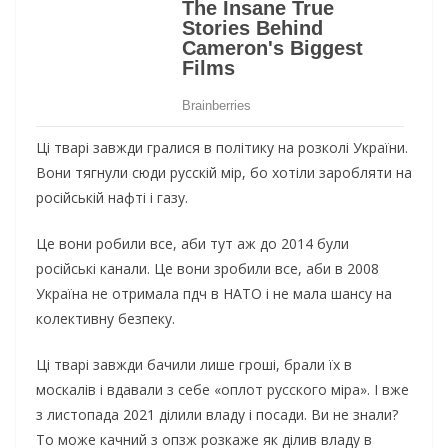
Ці тварі завжди гралися в політику на розколі України.
Вони тягнули сюди русскій мір, бо хотіли заробляти на
російській нафті і газу.
Це вони робили все, аби тут аж до 2014 були
російські канали. Це вони зробили все, аби в 2008
Україна не отримала пдч в НАТО і не мала шансу на
колективну безпеку.
Ці тварі завжди бачили лише гроші, брали їх в
москалів і вдавали з себе «оплот русского міра». І вже
з листопада 2021 ділили владу і посади. Ви не знали?
То може качний з опзж розкаже як ділив владу в