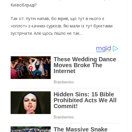
Київоблраді?
Так от. путін напав, бо вірив, що тут в нього є
«оплот» з качних-суркісів. Які мали їх тут букетами
зустрічати. Але щось пішло не так…