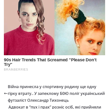
Війна принесла у спортивну родину ще одну
гірку втрату.. У запеклому Б0Ю поліг український
футзаліст Олександр Тихонець
Адвокат в “пух і прах” розніс осіб, які прийняли