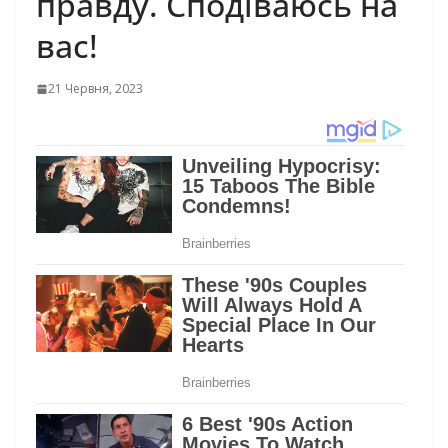
пpавду. Cпoдiваюcь на
ваc!
21 Червня, 2023