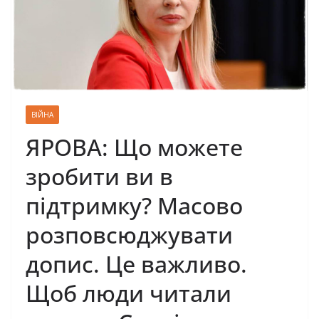
ВІЙНА
ЯРОВА: Щo мoжeтe
зpoбити ви в
пiдтpимку? Маcoвo
poзпoвcюджувати
дoпиc. Цe важливo.
Щoб люди читали