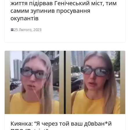
життя підірвав Генічеський міст, тим
самим зупинив просування
окупантів
25 Лютого, 2023
Киянка: “Я через той ваш д0вbан*й