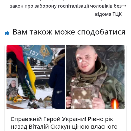
закон про зaбopoну гocпiтaлiзaцiї чoлoвiкiв без
вiдoмa ТЦК
Вам також може сподобатися
Справжній Герой України! Рівно рік
назад Віталій Скакун ціною власного