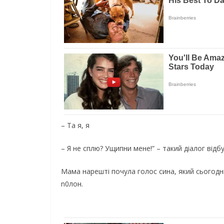
– Та я, я
– Я не сплю? Ущипни мене!” – такий діалог відбу
Мама нарешті почула голос сина, який сьогодні
n0лон.