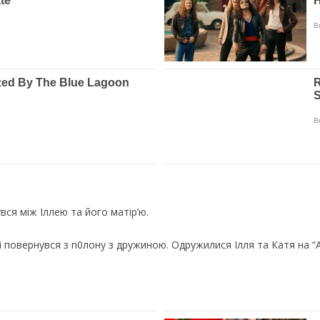
вся між Іллею та його матір’ю.
 повернувся з n0лону з дружиною. Одружилися Ілля та Катя на “А