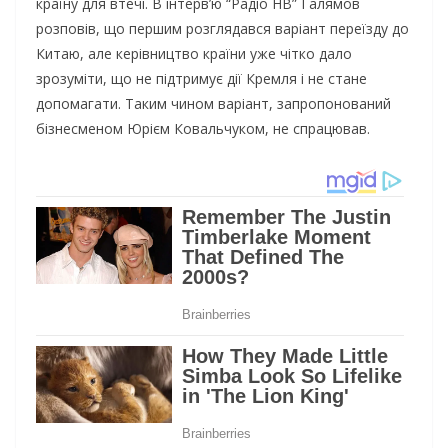
країну для втечі. В інтерв’ю “Радіо НВ” Галямов
розповів, що першим розглядався варіант переїзду до
Китаю, але керівництво країни уже чітко дало
зрозуміти, що не підтримує дії Кремля і не стане
допомагати. Таким чином варіант, запропонований
бізнесменом Юрієм Ковальчуком, не спрацював.