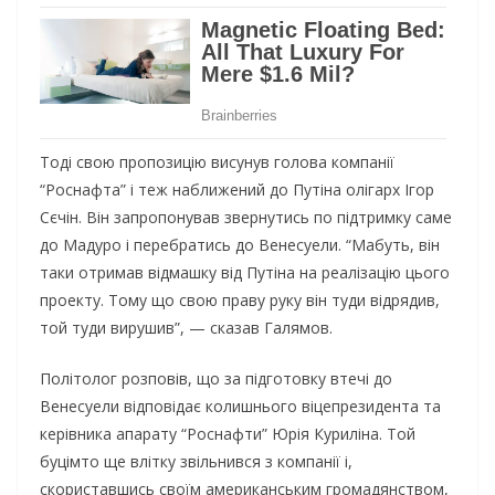
Тоді свою пропозицію висунув голова компанії
“Роснафта” і теж наближений до Путіна олігарх Ігор
Сєчін. Він запропонував звернутись по підтримку саме
до Мадуро і перебратись до Венесуели. “Мабуть, він
таки отримав відмашку від Путіна на реалізацію цього
проекту. Тому що свою праву руку він туди відрядив,
той туди вирушив”, — сказав Галямов.
Політолог розповів, що за підготовку втечі до
Венесуели відповідає колишнього віцепрезидента та
керівника апарату “Роснафти” Юрія Куриліна. Той
буцімто ще влітку звільнився з компанії і,
скориставшись своїм американським громадянством,