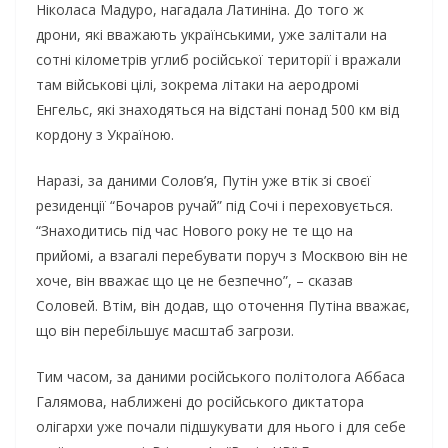
Ніколаса Мадуро, нагадала Латиніна. До того ж
дрони, які вважають українськими, уже залітали на
сотні кілометрів углиб російської території і вражали
там військові цілі, зокрема літаки на аеродромі
Енгельс, які знаходяться на відстані понад 500 км від
кордону з Україною.
Наразі, за даними Солов’я, Путін уже втік зі своєї
резиденції “Бочаров ручай” під Сочі і переховується.
“Знаходитись під час Нового року не те що на
прийомі, а взагалі перебувати поруч з Москвою він не
хоче, він вважає що це не безпечно”, – сказав
Соловей. Втім, він додав, що оточення Путіна вважає,
що він перебільшує масштаб загрози.
Тим часом, за даними російського політолога Аббаса
Галямова, наближені до російського диктатора
олігархи уже почали підшукувати для нього і для себе