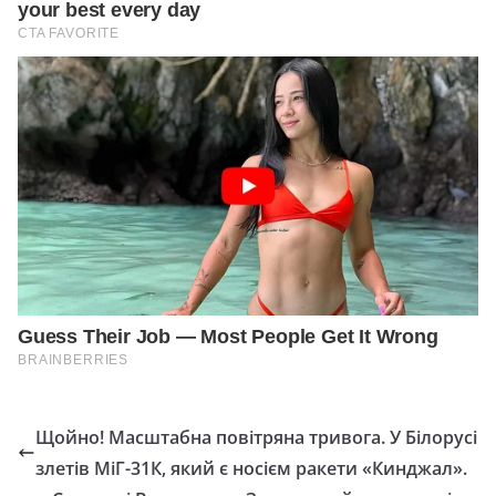
Щойно! Масштабна повітряна тривога. У Білорусі
злетів МіГ-31К, який є носієм ракети «Кинджал».