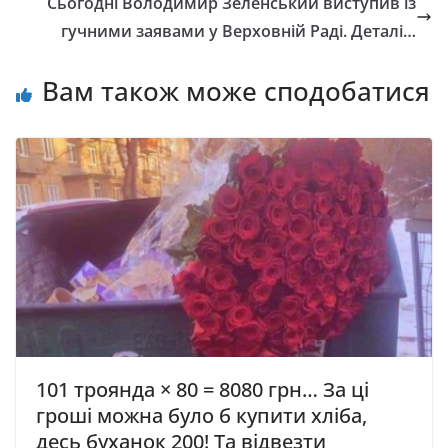
Сьогодні Володимир Зеленський виступив із
гучними заявами у Верховній Раді. Деталі…
Вам також може сподобатися
101 троянда × 80 = 8080 грн… За ці
гроші можна було б купити хліба,
десь буханок 200! Та відвезти