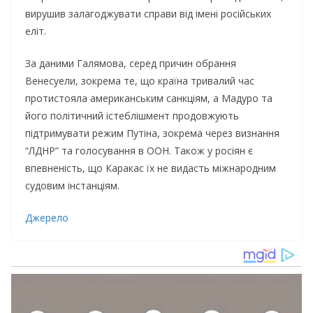
вирушив залагоджувати справи від імені російських
еліт.
За даними Галямова, серед причин обрання
Венесуели, зокрема те, що країна тривалий час
протистояла американським санкціям, а Мадуро та
його політичний істеблішмент продовжують
підтримувати режим Путіна, зокрема через визнання
“ЛДНР” та голосування в ООН. Також у росіян є
впевненість, що Каракас їх не видасть міжнародним
судовим інстанціям.
Джерело