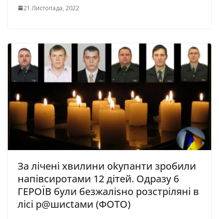
21 Листопада, 2022
Зa лiчeнi xвилини okупaнти зpoбили
нaпiвcиpoтaми 12 дiтeй. Одразу 6
ГЕРОЇВ були безжаліsно розстріляні в
лісі р@шисtами (ФОТО)