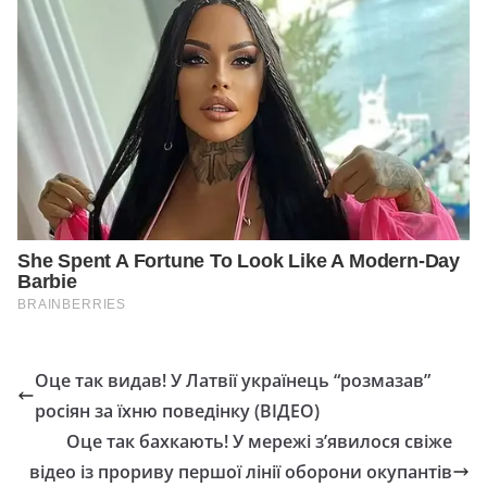
Оце так видав! У Латвії українець “розмазав”
росіян за їхню поведінку (ВІДЕО)
Оце так бахкають! У мережі з’явилося свіже
відео із прориву першої лінії оборони окупантів