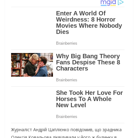
Журналіст Андрій Цаплієнко повідомив, що зрадника
Олексія Ковальова ліквідували у його ж будинку в