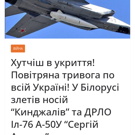
ВІЙНА
Хутчіш в укриття!
Повітряна тривога по
всій Україні! У Білорусі
злетів носій
“Кинджалів” та ДРЛО
Іл-76 А-50У “Сергій