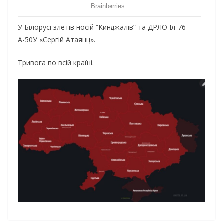
У Білорусі злетів носій “Кинджалів” та ДРЛО Іл-76
А-50У «Сергій Атаянц».
Тривога по всій країні.