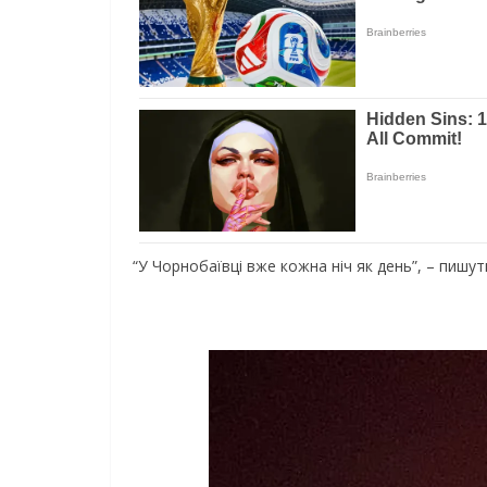
“У Чорнобаївці вже кожна ніч як день”, – пишут