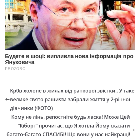
Kр0в холоне в жилах від ранкової звістки.. У таке
велике свято рашиstи забрали життя у 2-річної
дівчинки (ФОТО)
Кому не лінь, репостніте будь ласка! Може Цей
“Кіборг” прочитає, що Я хотіла Йому сказати
багато-багато СПАСИБІ! Що вони у нас найкращі!