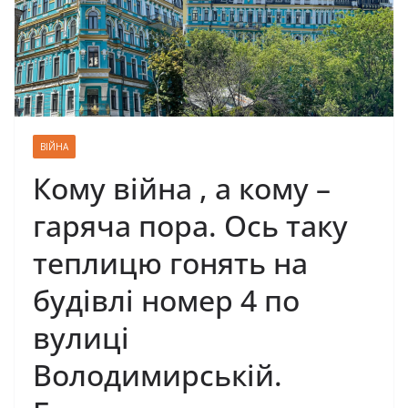
ВІЙНА
Кому війна , а кому –
гаряча пора. Ось таку
теплицю гонять на
будівлі номер 4 по
вулиці
Володимирській.