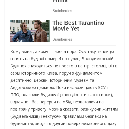
Кому війна , а кому – гаряча пора. Ось таку теплицю
гонять на будівлі номер 4 по вулиці Володимирській.
Будинок знаходиться не просто в центрі столиці, він в
серці історичного Київа, поруч з фундаментом
Десятинної церкви, Історичним Музеєм та
Андріівською церквою. Поки нас захищають ЗСУ і
ППО, власники будинку (цікаво дізнатись, хто вони),
відважно і без перерви на обід, незважаючи на
повітряну тривогу, можна сказати, ризикуючи життям
(будівельників) і нехтуючи правилами
безпеки на
будівництві, зводять другий поверх незаконного даху