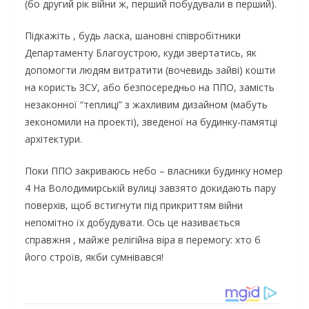
(бо другий рік війни ж, перший побудували в перший).
Підкажіть , будь ласка, шановні співробітники
Департаменту Благоустрою, куди звертатись, як
допомогти людям витратити (вочевидь зайві) кошти
на користь ЗСУ, або безпосередньо на ППО, замість
незаконної “теплиці” з жахливим дизайном (мабуть
зекономили на проекті), зведеної на будинку-памятці
архітектури.
Поки ППО закриваюсь небо – власники будинку номер
4 На Володимирській вулиці завзято докидають пару
поверхів, щоб встигнути під прикриттям війни
непомітно їх добудувати. Ось це називається
справжня , майже релігійна віра в перемогу: хто б
його строїв, якби сумнівався!