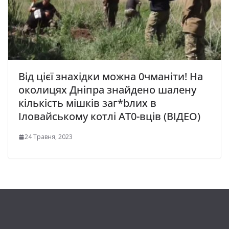
Від цієї знахідки можна 0чманіти! На
околицях Дніпра знайдено шалену
кількість мiшкiв заг*bлих в
Ілoвaйcькoмy кoтлi AТ0-вцiв (ВІДЕО)
24 Травня, 2023