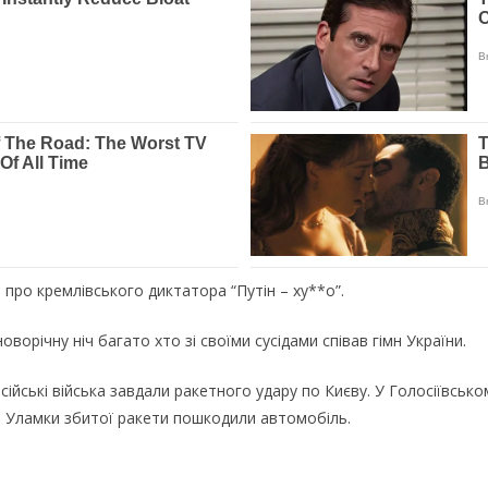
 про кремлівського диктатора “Путін – ху**о”.
новорічну ніч багато хто зі своїми сусідами співав гімн України.
сійські війська завдали ракетного удару по Києву. У Голосіївськ
 Уламки збитої ракети пошкодили автомобіль.