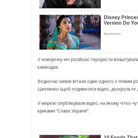
У новорічну ніч російські терористи влаштува
камікадзе.
Водночас кияни вітали один одного з Новим ро
Цаплієнко (щоб подивитися відео, доскрольте д
У мережі опублікували відео, на якому чітко ч
криками “Слава Україні!”.