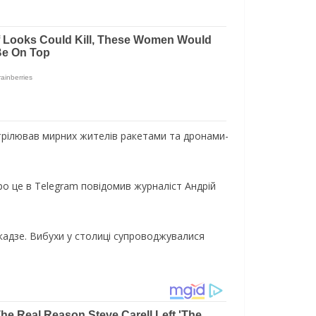
стрілював мирних жителів ракетами та дронами-
о це в Telegram повідомив журналіст Андрій
ікадзе. Вибухи у столиці супроводжувалися