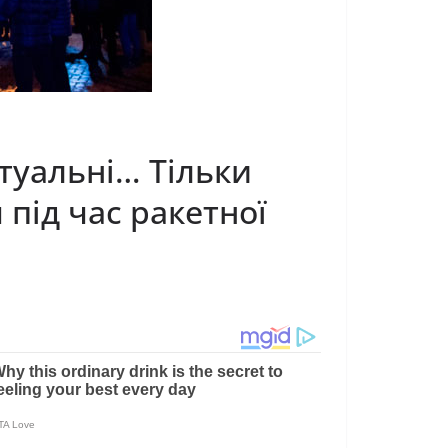
туальні… Тільки
під час ракетної