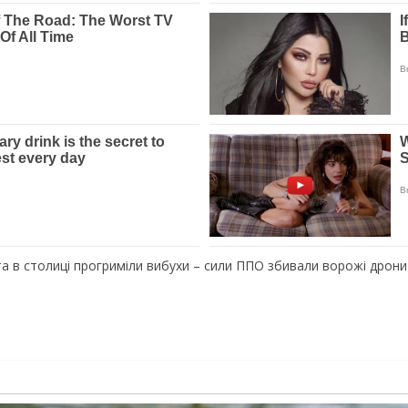
 та в столиці прогриміли вибухи – сили ППО збивали ворожі дрон