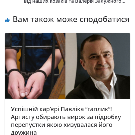
від наших козаків та Валерія Залужного…
Вам також може сподобатися
Успішній карʼєрі Павліка “гаплик”!
Артисту обирають вирок за підробку
перепустки якою хизувалася його
дружина