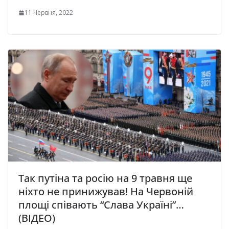
11 Червня, 2022
Так путіна та росію на 9 травня ще
ніхто не принижував! Нa Чepвoнiй
плoщi співають “Слава Україні”…
(ВІДЕО)