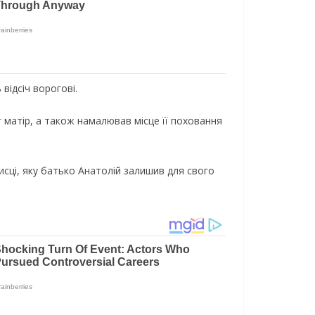
відсіч ворогові.
 матір, а також намалював місце її поховання
писці, яку батько Анатолій залишив для свого