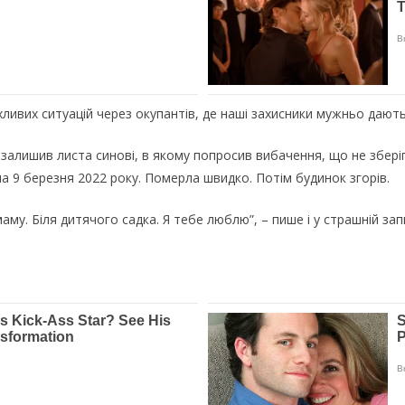
хливих ситуацій через окупантів, де наші захисники мужньо дають 
залишив листа синові, в якому попросив вибачення, що не зберіг
ла 9 березня 2022 року. Померла швидко. Потім будинок згорів.
 маму. Біля дитячого садка. Я тебе люблю”, – пише і у страшній за