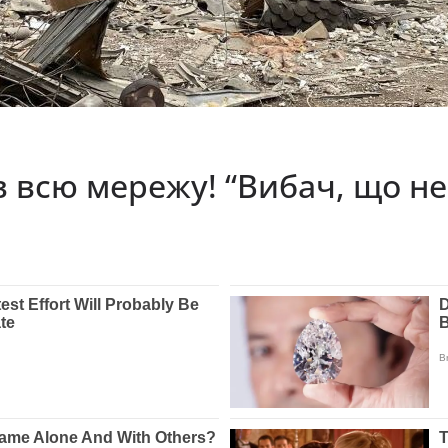
 всю мережу! “Вибач, що не