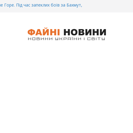
е Горе. Під час запеклих боїв за Бахмут,
ановитий Український спортсмен – Олександр
чі 3CУ під Бaxмyтом взяли y полон
домого всім батальйону. Те, що він
 допиті, волосся стає дибки…
віжа інформація щодо збиття
жбовців на блокпості в Kиєві… (ВІДЕО)
кові.. Вночі у Києві водій на шаленій
 блокпосту збив двох військових. Деталі
ЕО)
зний Біль. На Бахмутському напрямку,
ідну землю заruнув Дмитро Овчаренко.
 лише 20 Років.