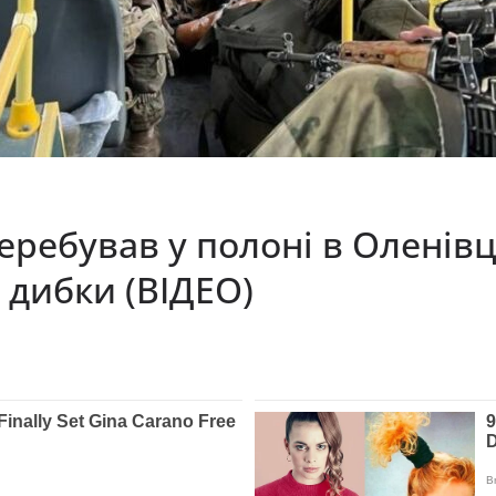
ребував у полоні в Оленівці
є дибки (ВІДЕО)