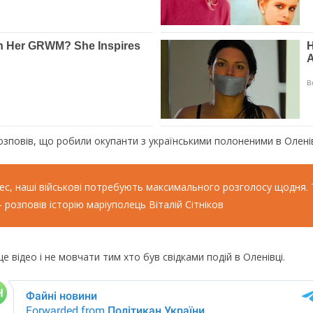
озповів, що робили окупанти з українськими полоненими в Оленів
ес, наші військові потребують максимального розголосу щодня. Т
– розповів історію маріуполець Віталій Сітніков
відео і не мовчати тим хто був свідками подій в Оленівці.