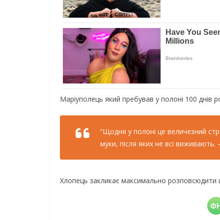
Маріуполець який пребував у полоні 100 днів р
“Щодня у полоні це величезний стр
муки, після яких не всі виживають. 
Хлопець закликає максимально розповсюдити це 