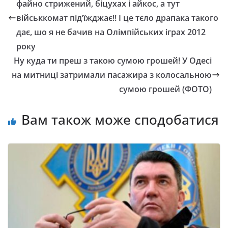
файно стрижений, біцухах і айкос, а тут
військкомат під’їжджає!! І це тєло драпака такого
дає, шо я не бачив на Олімпійських іграх 2012
року
Ну куда ти преш з такою сумою грошей! У Одесі
на митниці затримали пасажира з колосальною
сумою грошей (ФОТО)
Вам також може сподобатися