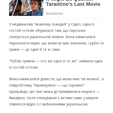
У недавньому “мовному скандалі” у Одесі, одна із
гостей готелю обурилася тим, що персонал
спілкується українською мовою. Вона намагалася
переконати інших, що мова не має значення, і рублі та
гривні — це одне й те ж саме.
“Рубли, гривны — это же одно и то же”: заявила одна
із гостей готелю.
Жінка намагалася довести, що мова нині “не можна”, а
співробітниці “перевзулися — і це соромно”.
Щоправда, цієї лінії жінка дотримувалася недовго —
ймовірно, після спілкування з активістами, у мережі
з’явилося відео з її вибаченнями українською.