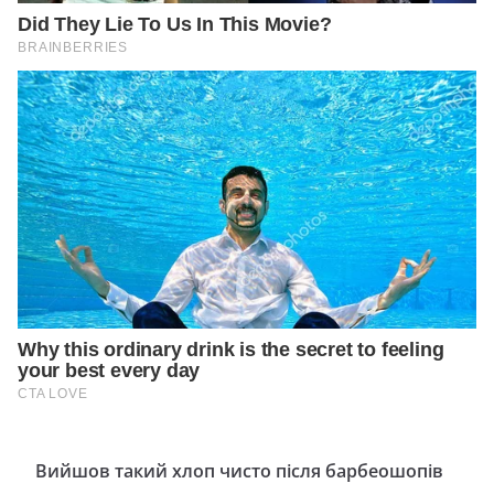
Вийшов такий хлоп чисто після барбеошопів