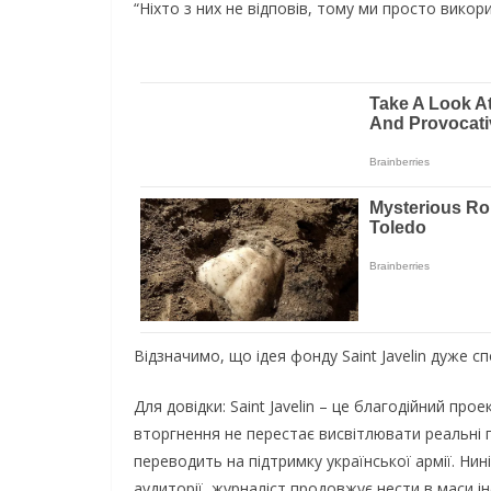
“Ніхто з них не відповів, тому ми просто викор
Відзначимо, що ідея фонду Saint Javelin дуже 
Для довідки: Saint Javelin – це благодійний пр
вторгнення не перестає висвітлювати реальні п
переводить на підтримку української армії. Нин
аудиторії, журналіст продовжує нести в маси ін