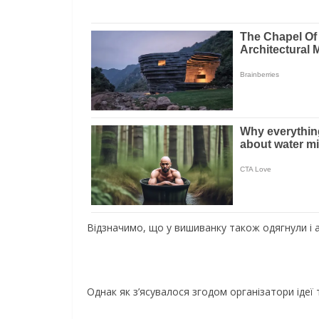
Відзначимо, що у вишиванку також одягнули і 
Однак як з’ясувалося згодом організатори ідеї т