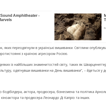
, яких переодягнули в українські вишиванки. Світлини опублікувал
ротистоянні з країною агресором Росією.
деяких із найбільших знаменитостей світу, таких як Шварценеггер
льтуру, одягнувши вишиванки на День вишиванки”, – йдеться у до
 бодібілдера, актора, продюсера, бізнесмена та політика Арно
 кіноактора та продюсера Леонардо Ді Капріо та інших.