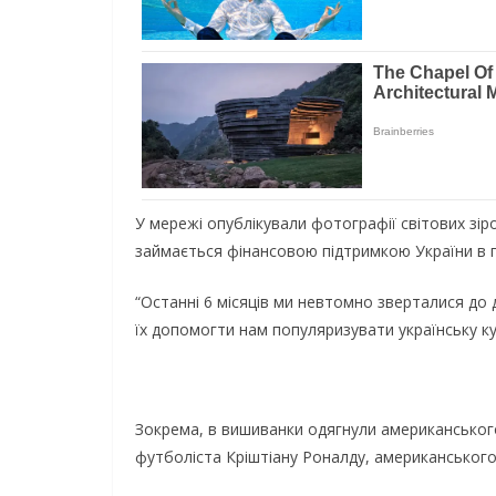
У мережі опублікували фотографії світових зірок
займається фінансовою підтримкою України в п
“Останні 6 місяців ми невтомно зверталися до 
їх допомогти нам популяризувати українську ку
Зокрема, в вишиванки одягнули американського
футболіста Кріштіану Роналду, американського