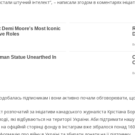
истали штучний інтелект”, – написали згодом в коментарях ініціато
сподобалась підписникам і вони активно почали обговорювати, щ
оект розпочатий за ініціативи канадського журналіста Крістіана Б
одії, які відбуваються на території України. Аби підтримати нашу
і на офіційній сторінці фонду в Інстаграм вже зібралося понад 16
формацію про війну в Україні та збирати донати на її підтримку.