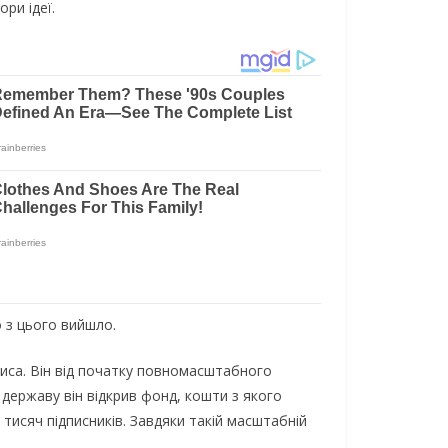
ри ідеї.
о з цього вийшло.
ориса. Він від початку повномасштабного
 державу він відкрив фонд, кошти з якого
0 тисяч підписників. Завдяки такій масштабній