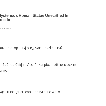
и на сторінці фонду Saint Javelin, який
, Тейлор Свіфт і Лео Ді Капріо, щоб попросити
писі.
льда Шварценеггера, португальського