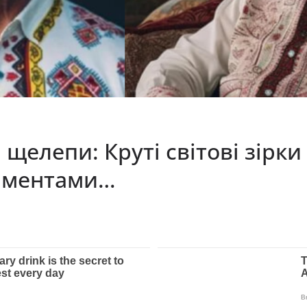
 щелепи: Круті світові зір
наментами…