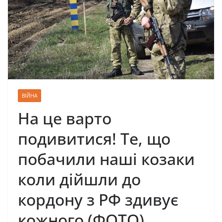
ВІЙНА
На це варто
подивитися! Те, що
побачили наші козаки
коли дійшли до
кордону з РФ здивує
кожного (ФОТО)