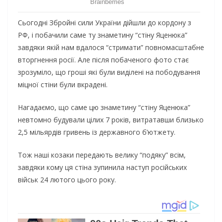
Сьогодні Збройні сили України дійшли до кордону з
РФ, і побачили саме ту знаметину “стіну Яценюка”
завдяки якій нам вдалося “стримати” повномасштабне
вторгнення росії. Але після побаченого фото стає
зрозуміло, що гроші які були виділені на пободування
міцної стіни були вкрадені.
Нагадаємо, що саме цю знаметину “стіну Яценюка”
невтомно будували цілих 7 років, витратавши близько
2,5 мільярдів гривень із державного б’ютжету.
Тож наші козаки передають велику “подяку” всім,
завдяки кому ця стіна зупинила наступ російських
військ 24 лютого цього року.