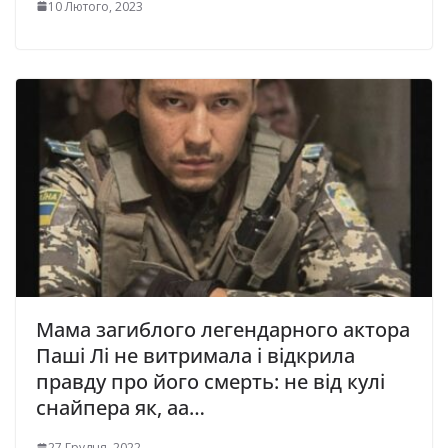
10 Лютого, 2023
Мaмa загиблого легендарного актора
Паші Лі не витримала і відкрила
правду про його смeрть: не від кулі
снайпера як, аа…
27 Грудня, 2022