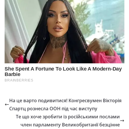
На це варто подивитися! Конгресвумен Вікторія
Спартц рознесла ООН під час виступу
Те що хоче зробити із російськими послами
член парламенту Великобританії безцінне