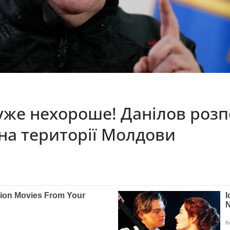
же нехороше! Данілов розпо
а території Молдови