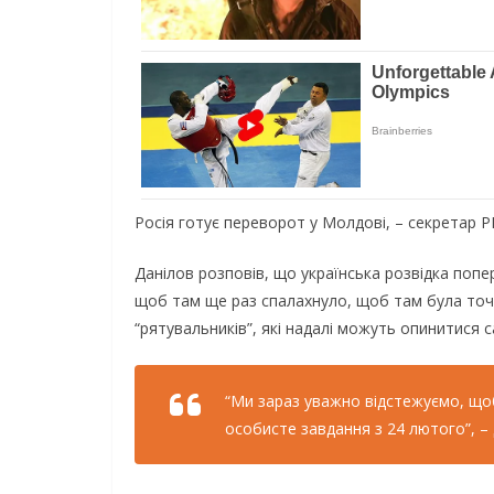
Росія готує переворот у Молдові, – секретар Р
Данілов розповів, що українська розвідка поп
щоб там ще раз спалахнуло, щоб там була точк
“рятувальників”, які надалі можуть опинитися с
“Ми зараз уважно відстежуємо, щоб 
особисте завдання з 24 лютого”, – 