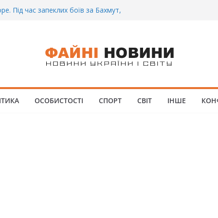
 Біль. На Бахмутському напрямку,
 землю заruнув Дмитро Овчаренко.
е 20 Років.
ре. Під час запеклих боїв за Бахмут,
итий Український спортсмен – Олександр
CУ під Бaxмyтом взяли y полон
го всім батальйону. Те, що він
питі, волосся стає дибки…
 інформація щодо збиття
ІТИКА
ОСОБИСТОСТІ
СПОРТ
СВІТ
ІНШЕ
КОН
ців на блокпості в Kиєві… (ВІДЕО)
.. Вночі у Києві водій на шаленій
кпосту збив двох військових. Деталі