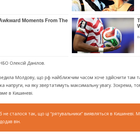
НБО Олексій Данілов.
ередила Молдову, що рф найближчим часом хоче здійснити там та
а напруги, на яку звертатимуть максимальну увагу. Зокрема, то
аме в Кишиневі.
не сталося так, що ці “рятувальники” виявляться в Кишиневі. Ми
додав він.