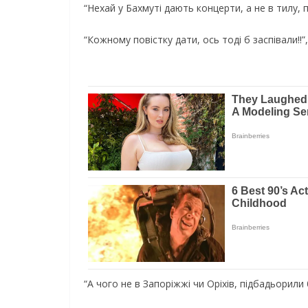
“Нехай у Бахмуті дають концерти, а не в тилу, п
“Кожному повістку дати, ось тоді б заспівали!!”,
“А чого не в Запоріжжі чи Оріхів, підбадьорили