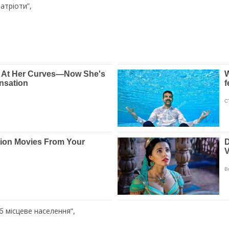
атріоти”,
 б місцеве населення”,