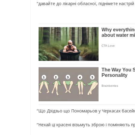
“давайте до лікарні обласної, піднімете настрій 
“Що Дзідзьо що Пономарьов у Черкасах басейну
“Нехай ці красені візьмуть зброю і поміняють про