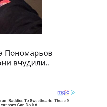
та Пономарьов
они вчудили..