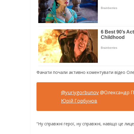
Фанати почали активно коментувати відео Оле
@yuriygorbunov
@Олександр 
Юрій Горбунов
“Ну справжні герої, ну справжні, навіщо це лице