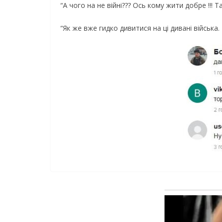
“А чого на не війні??? Ось кому жити добре !!! Та
“Як же вже гидко дивитися на ці дивані війська.