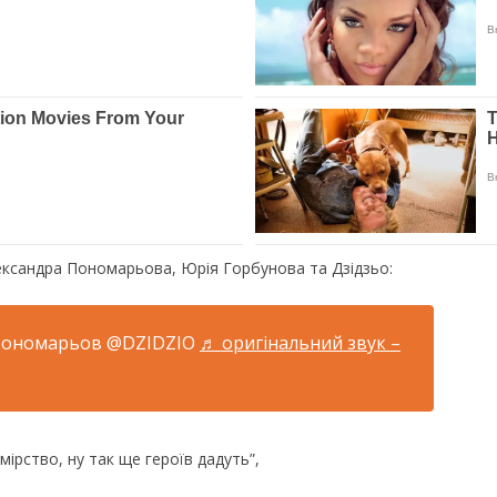
ксандра Пономарьова, Юрія Горбунова та Дзідзьо:
Пономарьов @DZIDZIO
♬ оригінальний звук –
мірство, ну так ще героїв дадуть”,