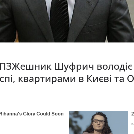
 ОПЗЖешник Шуфрич володіє
пі, квартирами в Києві та О