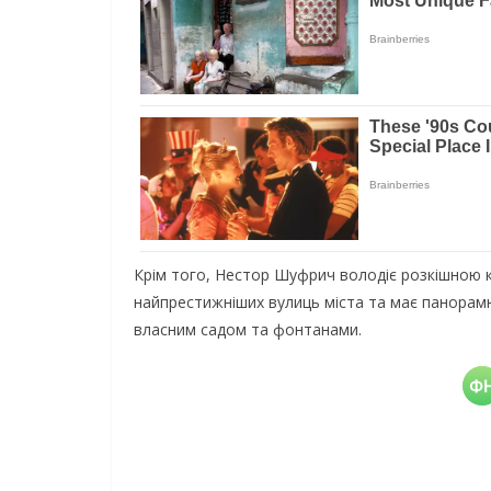
Крім того, Нестор Шуфрич володіє розкішною к
найпрестижніших вулиць міста та має панорамн
власним садом та фонтанами.