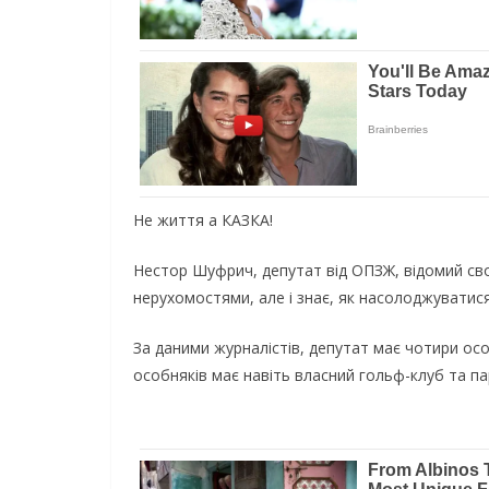
Не життя а КАЗКА!
Нестор Шуфрич, депутат від ОПЗЖ, відомий свої
нерухомостями, але і знає, як насолоджуватис
За даними журналістів, депутат має чотири осо
особняків має навіть власний гольф-клуб та па