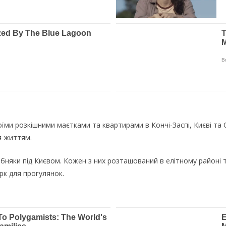
ми розкішними маєтками та квартирами в Кончі-Заспі, Києві та Од
я життям.
бняки під Києвом. Кожен з них розташований в елітному районі т
рк для прогулянок.